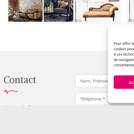
Pour offrir 
cookies pour
à ces techn
de navigatio
consentement
Contact
Ac
Une envie ?
Une question ?
Parlez-moi de votre
projet, et recevez un