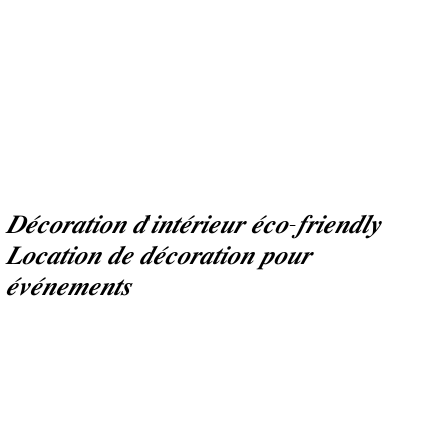
𝑫𝒆́𝒄𝒐𝒓𝒂𝒕𝒊𝒐𝒏 𝒅'𝒊𝒏𝒕𝒆́𝒓𝒊𝒆𝒖𝒓 𝒆́𝒄𝒐-𝒇𝒓𝒊𝒆𝒏𝒅𝒍𝒚
𝑳𝒐𝒄𝒂𝒕𝒊𝒐𝒏 𝒅𝒆 𝒅𝒆́𝒄𝒐𝒓𝒂𝒕𝒊𝒐𝒏 𝒑𝒐𝒖𝒓
𝒆́𝒗𝒆́𝒏𝒆𝒎𝒆𝒏𝒕𝒔